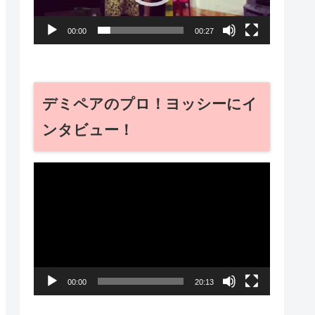
ー
00:00
00:27
ヤ
ー
デミペアのプロ！ヨッシーにイ
ンタビュー！
動
画
プ
レ
ー
00:00
20:13
ヤ
ー