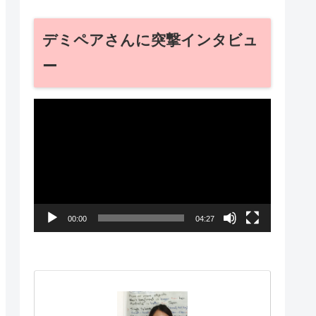
デミペアさんに突撃インタビュ
ー
動
画
プ
レ
ー
00:00
04:27
ヤ
ー