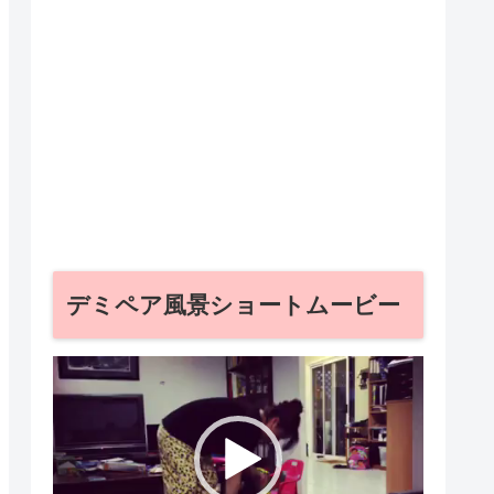
デミペア風景ショートムービー
動
画
プ
レ