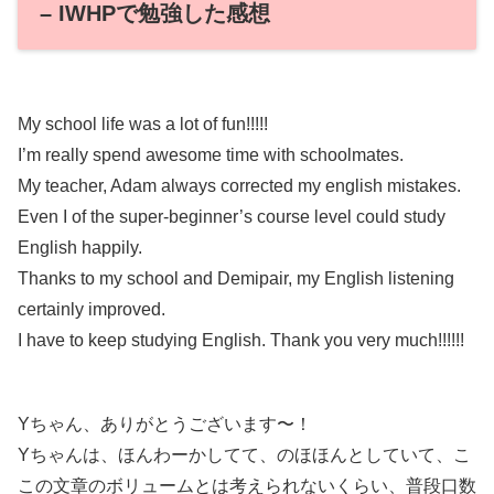
– IWHPで勉強した感想
My school life was a lot of fun!!!!!
I’m really spend awesome time with schoolmates.
My teacher, Adam always corrected my english mistakes.
Even I of the super-beginner’s course level could study
English happily.
Thanks to my school and Demipair, my English listening
certainly improved.
I have to keep studying English. Thank you very much!!!!!!
Yちゃん、ありがとうございます〜！
Yちゃんは、ほんわーかしてて、のほほんとしていて、こ
この文章のボリュームとは考えられないくらい、普段口数