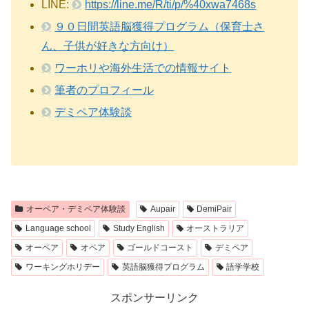
LINE:
https://line.me/R/ti/p/%40xwa7468s
９０日間英語脳獲得プログラム（保育士さ
ん、子供が好きな方向け）
ワーホリや海外生活での情報サイト
筆者のプロフィール
デミペア体験談
オーペア・デミペア体験談
Aupair
DemiPair
Language school
Study English
オーストラリア
オーペア
オペア
ゴールドコースト
デミペア
ワーキングホリデー
英語脳獲得プログラム
語学学校
スポンサーリンク