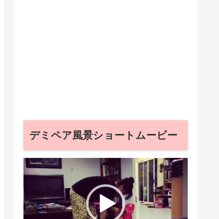
デミペア風景ショートムービー
動
画
プ
レ