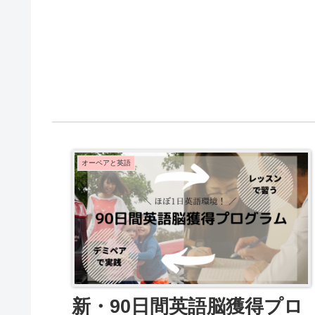
オーペアと英語
新・90日間英語脳獲得プロ