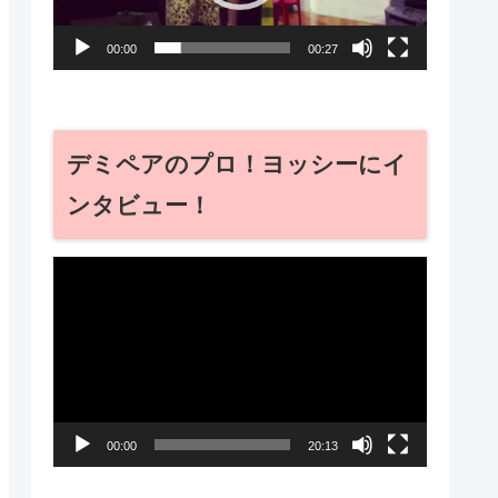
ー
00:00
00:27
ヤ
ー
デミペアのプロ！ヨッシーにイ
ンタビュー！
動
画
プ
レ
ー
00:00
20:13
ヤ
ー