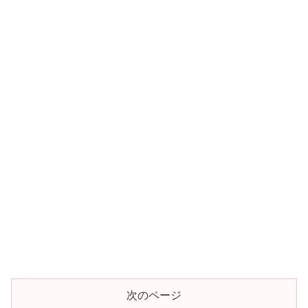
次のページ