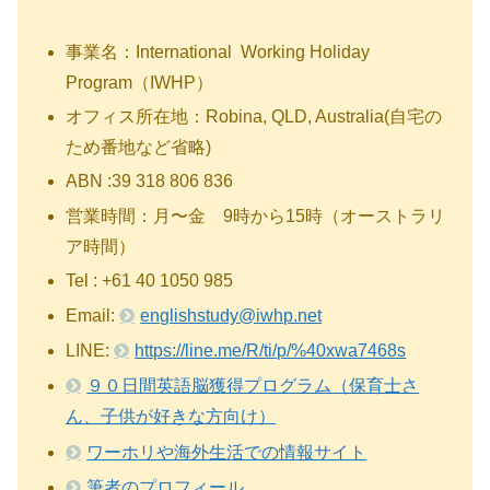
事業名：International Working Holiday
Program（IWHP）
オフィス所在地：Robina, QLD, Australia(自宅の
ため番地など省略)
ABN :39 318 806 836
営業時間：月〜金 9時から15時（オーストラリ
ア時間）
Tel : +61 40 1050 985
Email:
englishstudy@iwhp.net
LINE:
https://line.me/R/ti/p/%40xwa7468s
９０日間英語脳獲得プログラム（保育士さ
ん、子供が好きな方向け）
ワーホリや海外生活での情報サイト
筆者のプロフィール