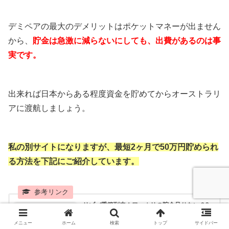
デミペアの最大のデメリットはポケットマネーが出ません
から、
貯金は急激に減らないにしても、出費があるのは事
実です。
出来れば日本からある程度資金を貯めてからオーストラリ
アに渡航しましょう。
私の別サイトになりますが、最短2ヶ月で50万円貯められ
る方法を下記にご紹介しています。
リゾバ季節到来！ワーホリの貯金足りない？2
ヶ月で50万貯めるのも夢じゃないアルファリゾ
ート
メニュー
ホーム
検索
トップ
サイドバー